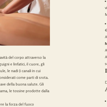
v
M
€
A
M
A
A
avità del corpo attraverso la
s
gni e linfatici, il cuore, gli
ule, le nadi (i canali in cui
onsiderati come parti di srota.
D
iave della buona salute. Gli
 ama, le tossine prodotte dalla
ere la forza del fuoco