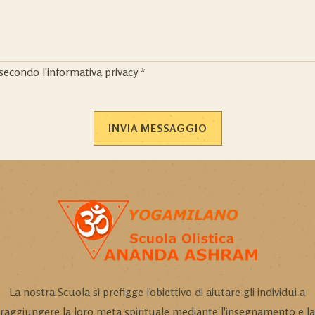
secondo l'
informativa privacy
*
La nostra Scuola si prefigge l'obiettivo di aiutare gli individui a
raggiungere la loro meta spirituale mediante l'insegnamento e la