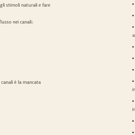
li stimoli naturali e fare
lusso nei canali:
a
 canali è la mancata
i
i