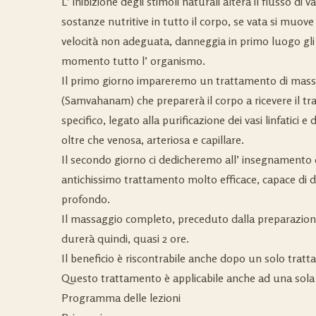
L’ inibizione degli stimoli naturali altera il flusso di 
sostanze nutritive in tutto il corpo, se vata si muove
velocità non adeguata, danneggia in primo luogo gli
momento tutto l’ organismo.
Il primo giorno impareremo un trattamento di massa
(Samvahanam) che preparerà il corpo a ricevere il t
specifico, legato alla purificazione dei vasi linfatici e d
oltre che venosa, arteriosa e capillare.
Il secondo giorno ci dedicheremo all’ insegnamento 
antichissimo trattamento molto efficace, capace di
profondo.
Il massaggio completo, preceduto dalla preparazi
durerà quindi, quasi 2 ore.
Il beneficio è riscontrabile anche dopo un solo trat
Questo trattamento è applicabile anche ad una sola 
Programma delle lezioni