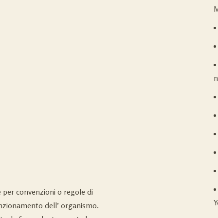
M
n
e per convenzioni o regole di
Y
nzionamento dell’ organismo.