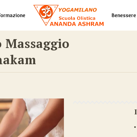
Formazione
Benessere
co Massaggio
enakam