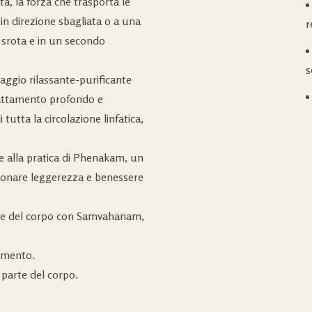
vata, la forza che trasporta le
 in direzione sbagliata o a una
r
 srota e in un secondo
s
ggio rilassante-purificante
rattamento profondo e
i tutta la circolazione linfatica,
e alla pratica di Phenakam, un
 donare leggerezza e benessere
one del corpo con Samvahanam,
tamento.
parte del corpo.