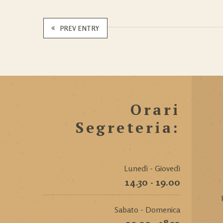
PREV ENTRY
Orari
Segreteria:
Lunedì - Giovedì
14.30 - 19.00
Sabato - Domenica