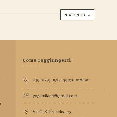
NEXT ENTRY
Come raggiungerci!
+39 022590972
,
+39 3510010090
yogamilano@gmail.com
e
Via G. B. Prandina, 25,