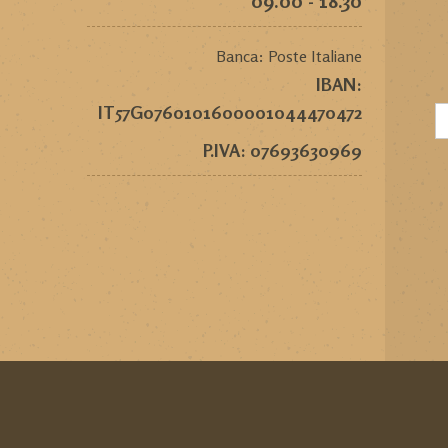
09.00 - 18.30
Banca: Poste Italiane
IBAN:
IT57G0760101600001044470472
P.IVA: 07693630969