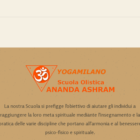
La nostra Scuola si prefigge l'obiettivo di aiutare gli individui a
raggiungere la loro meta spirituale mediante l'insegnamento e la
pratica delle varie discipline che portano all'armonia e al benesser
psico-fisico e spirituale.