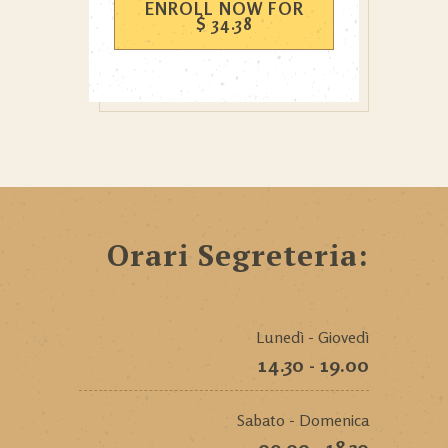
ENROLL NOW FOR
$
34.38
Orari Segreteria:
Lunedì - Giovedì
14.30 - 19.00
Sabato - Domenica
09.00 - 18.30