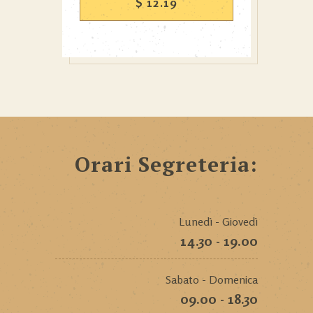
$
12.19
Orari Segreteria:
Lunedì - Giovedì
14.30 - 19.00
Sabato - Domenica
09.00 - 18.30